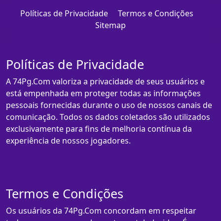
Políticas de Privacidade
Termos e Condições
Sitemap
Políticas de Privacidade
A 74Pg.Com valoriza a privacidade de seus usuários e
está empenhada em proteger todas as informações
pessoais fornecidas durante o uso de nossos canais de
comunicação. Todos os dados coletados são utilizados
exclusivamente para fins de melhoria contínua da
experiência de nossos jogadores.
Termos e Condições
Os usuários da 74Pg.Com concordam em respeitar