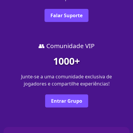
Falar Suporte
👥 Comunidade VIP
1000+
Junte-se a uma comunidade exclusiva de
jogadores e compartilhe experiências!
Entrar Grupo