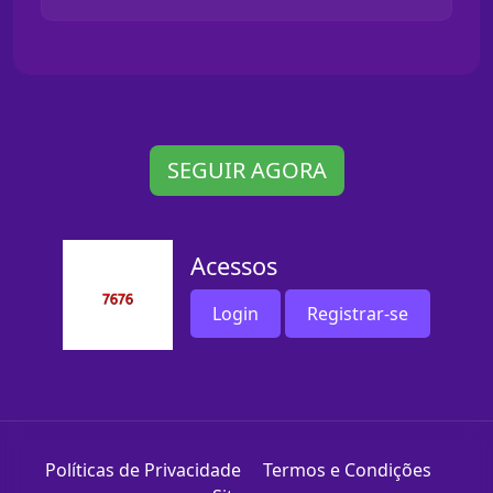
SEGUIR AGORA
Acessos
Login
Registrar-se
Políticas de Privacidade
Termos e Condições