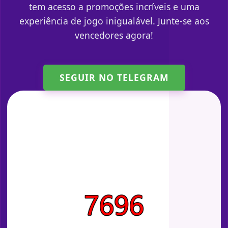
tem acesso a promoções incríveis e uma
experiência de jogo inigualável. Junte-se aos
vencedores agora!
SEGUIR NO TELEGRAM