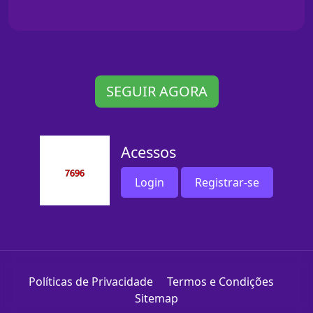
SEGUIR AGORA
Acessos
Login
Registrar-se
Políticas de Privacidade
Termos e Condições
Sitemap