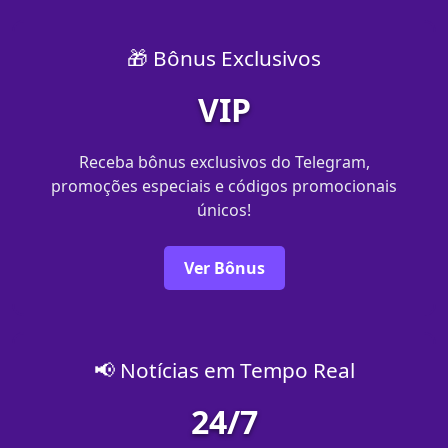
🎁 Bônus Exclusivos
VIP
Receba bônus exclusivos do Telegram,
promoções especiais e códigos promocionais
únicos!
Ver Bônus
📢 Notícias em Tempo Real
24/7