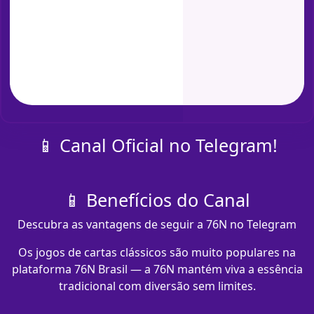
📱 Canal Oficial no Telegram!
📱 Benefícios do Canal
Descubra as vantagens de seguir a 76N no Telegram
Os jogos de cartas clássicos são muito populares na
plataforma 76N Brasil — a 76N mantém viva a essência
tradicional com diversão sem limites.