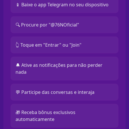
📱 Baixe o app Telegram no seu dispositivo
🔍 Procure por "@76NOficial"
👆 Toque em "Entrar" ou "Join"
🔔 Ative as notificações para não perder
nada
💬 Participe das conversas e interaja
🎁 Receba bônus exclusivos
automaticamente