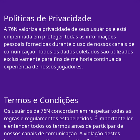
Políticas de Privacidade
A 76N valoriza a privacidade de seus usuários e está
empenhada em proteger todas as informações
pessoais fornecidas durante o uso de nossos canais de
comunicação. Todos os dados coletados são utilizados
exclusivamente para fins de melhoria contínua da
experiência de nossos jogadores.
Termos e Condições
Os usuários da 76N concordam em respeitar todas as
regras e regulamentos estabelecidos. É importante ler
e entender todos os termos antes de participar de
nossos canais de comunicação. A violação destes