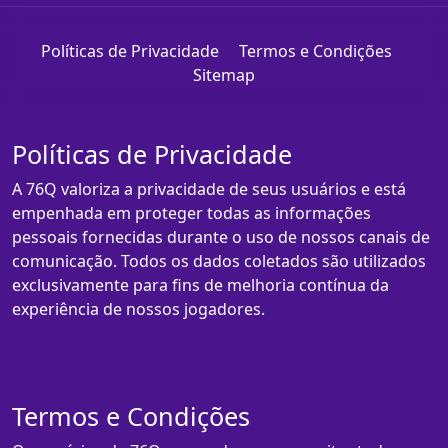
Políticas de Privacidade
Termos e Condições
Sitemap
Políticas de Privacidade
A 76Q valoriza a privacidade de seus usuários e está
empenhada em proteger todas as informações
pessoais fornecidas durante o uso de nossos canais de
comunicação. Todos os dados coletados são utilizados
exclusivamente para fins de melhoria contínua da
experiência de nossos jogadores.
Termos e Condições