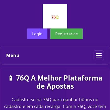
Login
Registrar-se
Menu
📱 76Q A Melhor Plataforma
de Apostas
Cadastre-se na 76Q para ganhar bônus no
cadastro e em cada recarga. Com a 76Q, você tem