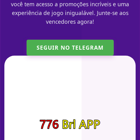
você tem acesso a promoções incríveis e uma
experiência de jogo inigualável. Junte-se aos
vencedores agora!
SEGUIR NO TELEGRAM