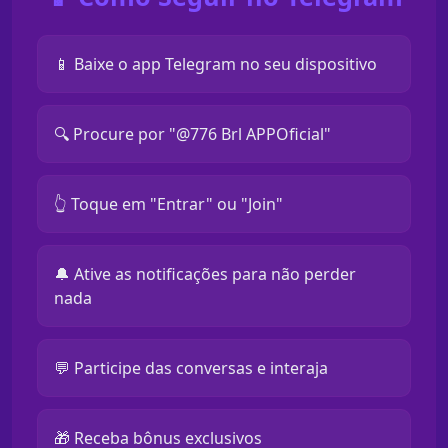
📱 Baixe o app Telegram no seu dispositivo
🔍 Procure por "@776 Brl APPOficial"
👆 Toque em "Entrar" ou "Join"
🔔 Ative as notificações para não perder
nada
💬 Participe das conversas e interaja
🎁 Receba bônus exclusivos