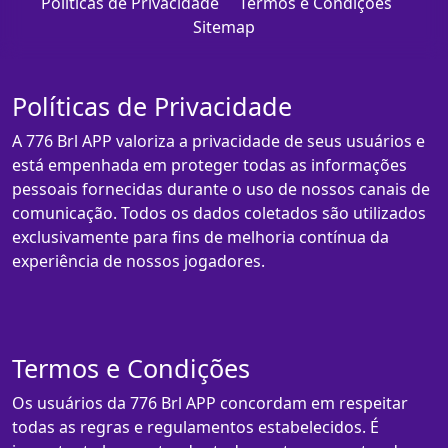
Políticas de Privacidade
Termos e Condições
Sitemap
Políticas de Privacidade
A 776 Brl APP valoriza a privacidade de seus usuários e
está empenhada em proteger todas as informações
pessoais fornecidas durante o uso de nossos canais de
comunicação. Todos os dados coletados são utilizados
exclusivamente para fins de melhoria contínua da
experiência de nossos jogadores.
Termos e Condições
Os usuários da 776 Brl APP concordam em respeitar
todas as regras e regulamentos estabelecidos. É