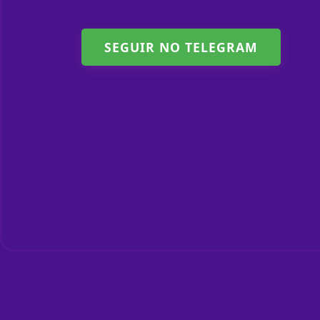
SEGUIR NO TELEGRAM