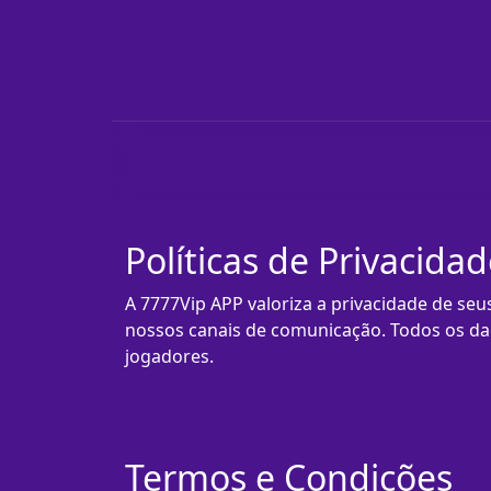
Políticas de Privacida
A 7777Vip APP valoriza a privacidade de se
nossos canais de comunicação. Todos os dad
jogadores.
Termos e Condições