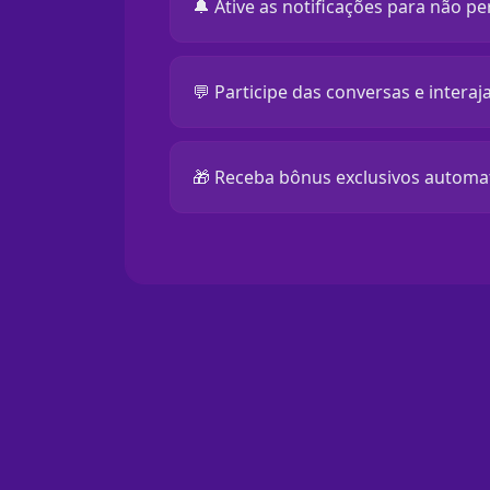
🔔 Ative as notificações para não p
💬 Participe das conversas e interaj
🎁 Receba bônus exclusivos autom