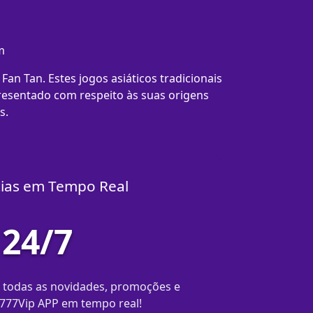
m
an Tan. Estes jogos asiáticos tradicionais
resentado com respeito às suas origens
s.
cias em Tempo Real
24/7
e todas as novidades, promoções e
7777Vip APP em tempo real!