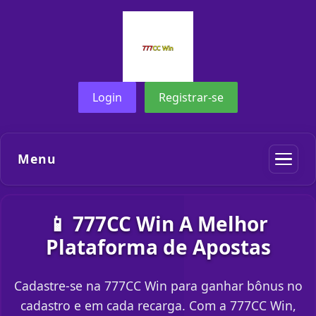
Login
Registrar-se
Menu
📱 777CC Win A Melhor
Plataforma de Apostas
Cadastre-se na 777CC Win para ganhar bônus no
cadastro e em cada recarga. Com a 777CC Win,