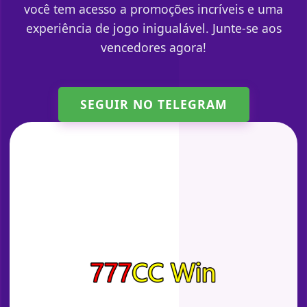
você tem acesso a promoções incríveis e uma
experiência de jogo inigualável. Junte-se aos
vencedores agora!
SEGUIR NO TELEGRAM