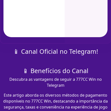
📱 Canal Oficial no Telegram!
📱 Benefícios do Canal
Descubra as vantagens de seguir a 777CC Win no
Telegram
Este artigo aborda os diversos métodos de pagamento
disponíveis no 777CC Win, destacando a importância da
segurança, taxas e conveniência na experiência de jogo