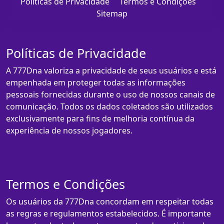
Políticas de Privacidade
Termos e Condições
Sitemap
Políticas de Privacidade
A 777Dna valoriza a privacidade de seus usuários e está
empenhada em proteger todas as informações
pessoais fornecidas durante o uso de nossos canais de
comunicação. Todos os dados coletados são utilizados
exclusivamente para fins de melhoria contínua da
experiência de nossos jogadores.
Termos e Condições
Os usuários da 777Dna concordam em respeitar todas
as regras e regulamentos estabelecidos. É importante