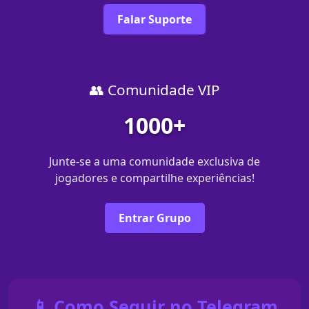
Falar Suporte
👥 Comunidade VIP
1000+
Junte-se a uma comunidade exclusiva de
jogadores e compartilhe experiências!
Entrar Grupo
📱 Como Seguir no Telegram