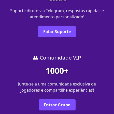
Suporte direto via Telegram, respostas rápidas e
atendimento personalizado!
Falar Suporte
👥 Comunidade VIP
1000+
Junte-se a uma comunidade exclusiva de
jogadores e compartilhe experiências!
Entrar Grupo