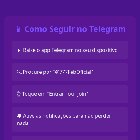
📱 Como Seguir no Telegram
📱 Baixe o app Telegram no seu dispositivo
🔍 Procure por "@777FebOficial"
👆 Toque em "Entrar" ou "Join"
🔔 Ative as notificações para não perder
nada