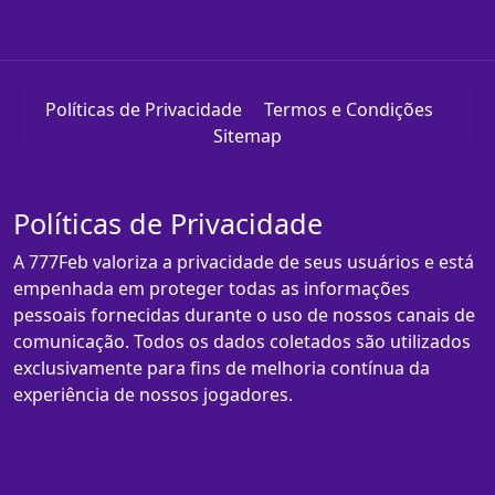
Políticas de Privacidade
Termos e Condições
Sitemap
Políticas de Privacidade
A 777Feb valoriza a privacidade de seus usuários e está
empenhada em proteger todas as informações
pessoais fornecidas durante o uso de nossos canais de
comunicação. Todos os dados coletados são utilizados
exclusivamente para fins de melhoria contínua da
experiência de nossos jogadores.