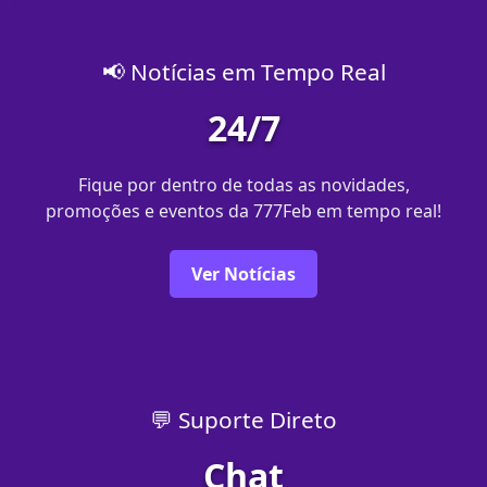
📢 Notícias em Tempo Real
24/7
Fique por dentro de todas as novidades,
promoções e eventos da 777Feb em tempo real!
Ver Notícias
💬 Suporte Direto
Chat