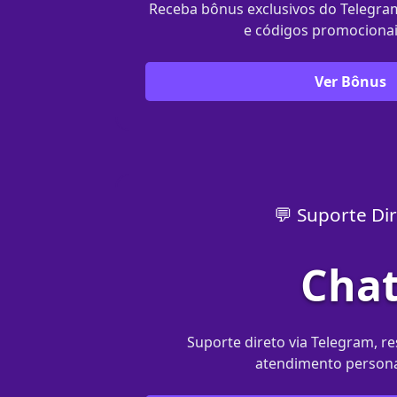
Receba bônus exclusivos do Telegra
e códigos promocionai
Ver Bônus
💬 Suporte Di
Cha
Suporte direto via Telegram, r
atendimento persona