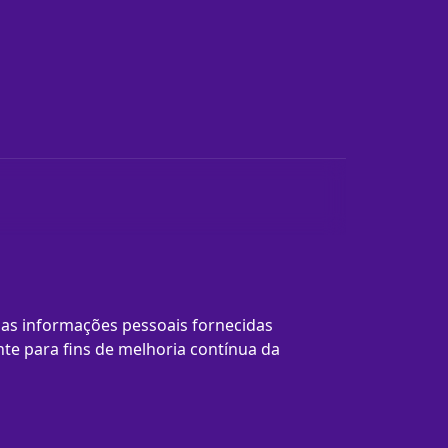
 as informações pessoais fornecidas
te para fins de melhoria contínua da