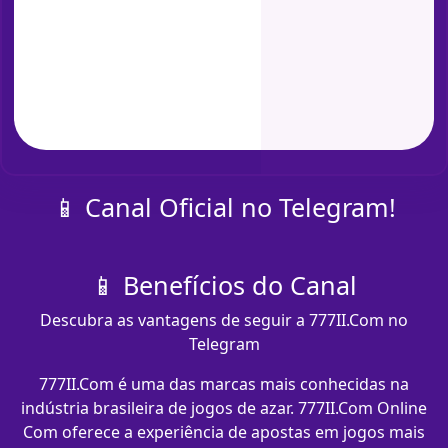
📱 Canal Oficial no Telegram!
📱 Benefícios do Canal
Descubra as vantagens de seguir a 777II.Com no
Telegram
777II.Com é uma das marcas mais conhecidas na
indústria brasileira de jogos de azar. 777II.Com Online
Com oferece a experiência de apostas em jogos mais