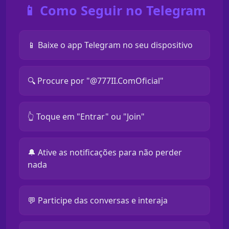
📱 Como Seguir no Telegram
📱 Baixe o app Telegram no seu dispositivo
🔍 Procure por "@777II.ComOficial"
👆 Toque em "Entrar" ou "Join"
🔔 Ative as notificações para não perder
nada
💬 Participe das conversas e interaja