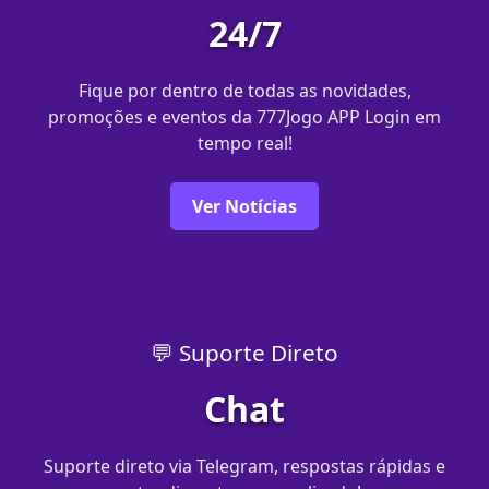
24/7
Fique por dentro de todas as novidades,
promoções e eventos da 777Jogo APP Login em
tempo real!
Ver Notícias
💬 Suporte Direto
Chat
Suporte direto via Telegram, respostas rápidas e