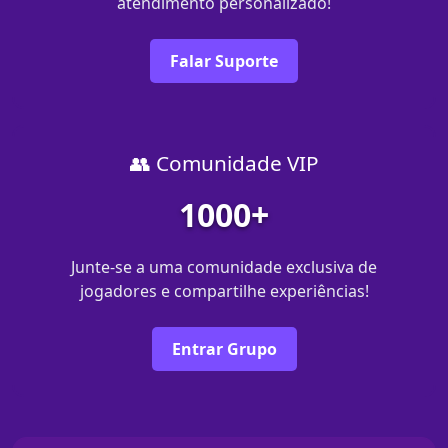
atendimento personalizado!
Falar Suporte
👥 Comunidade VIP
1000+
Junte-se a uma comunidade exclusiva de
jogadores e compartilhe experiências!
Entrar Grupo