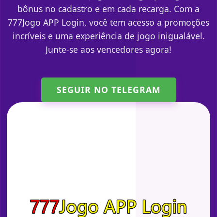
bônus no cadastro e em cada recarga. Com a
777Jogo APP Login, você tem acesso a promoções
incríveis e uma experiência de jogo inigualável.
Junte-se aos vencedores agora!
SEGUIR NO TELEGRAM