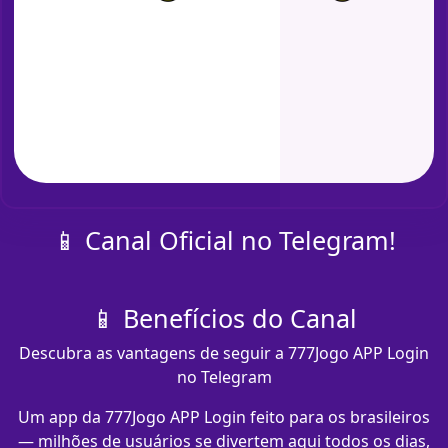
📱 Canal Oficial no Telegram!
📱 Benefícios do Canal
Descubra as vantagens de seguir a 777Jogo APP Login
no Telegram
Um app da 777Jogo APP Login feito para os brasileiros
— milhões de usuários se divertem aqui todos os dias,