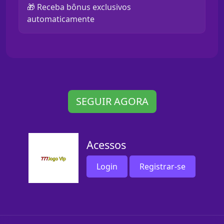
🎁 Receba bônus exclusivos
automaticamente
SEGUIR AGORA
Acessos
Login
Registrar-se