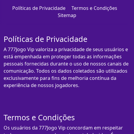
Políticas de Privacidade
Termos e Condições
Sitemap
Políticas de Privacidade
A 777Jogo Vip valoriza a privacidade de seus usuários e
está empenhada em proteger todas as informações
pessoais fornecidas durante o uso de nossos canais de
comunicação. Todos os dados coletados são utilizados
exclusivamente para fins de melhoria contínua da
experiência de nossos jogadores.
Termos e Condições
Os usuários da 777Jogo Vip concordam em respeitar