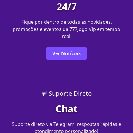
24/7
Fique por dentro de todas as novidades,
promoções e eventos da 777Jogo Vip em tempo
real!
Ver Notícias
💬 Suporte Direto
Chat
Suporte direto via Telegram, respostas rápidas e
atendimento personalizado!