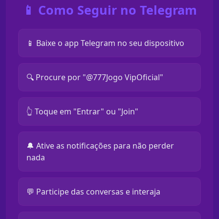
📱 Como Seguir no Telegram
📱 Baixe o app Telegram no seu dispositivo
🔍 Procure por "@777Jogo VipOficial"
👆 Toque em "Entrar" ou "Join"
🔔 Ative as notificações para não perder
nada
💬 Participe das conversas e interaja