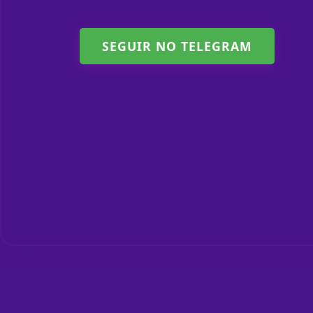
SEGUIR NO TELEGRAM