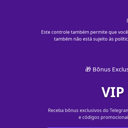
Este controle também permite que você f
também não está sujeito às políti
🎁 Bônus Exclu
VIP
Receba bônus exclusivos do Telegra
e códigos promocionai