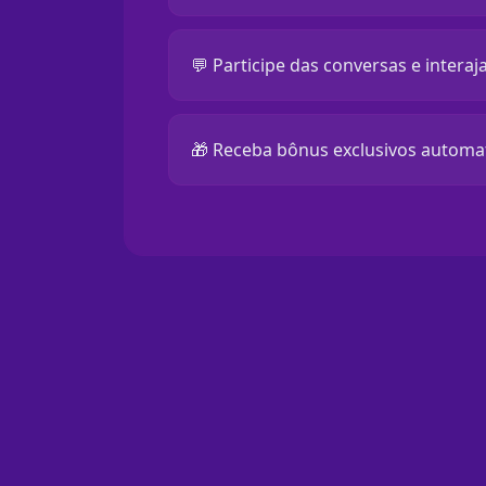
💬 Participe das conversas e interaj
🎁 Receba bônus exclusivos autom