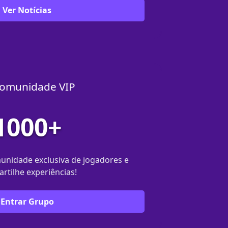
Ver Notícias
Comunidade VIP
1000+
unidade exclusiva de jogadores e
rtilhe experiências!
Entrar Grupo