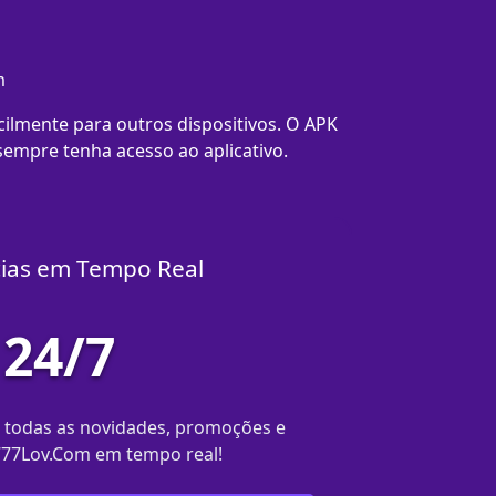
m
cilmente para outros dispositivos. O APK
sempre tenha acesso ao aplicativo.
cias em Tempo Real
24/7
e todas as novidades, promoções e
777Lov.Com em tempo real!