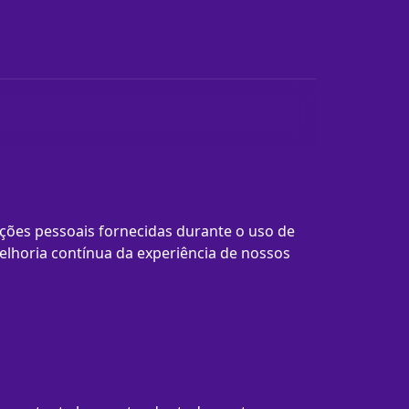
ções pessoais fornecidas durante o uso de
elhoria contínua da experiência de nossos