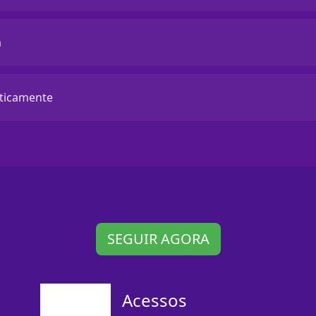
a
aticamente
SEGUIR AGORA
Acessos