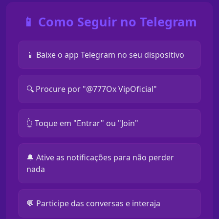
📱 Como Seguir no Telegram
📱 Baixe o app Telegram no seu dispositivo
🔍 Procure por "@777Ox VipOficial"
👆 Toque em "Entrar" ou "Join"
🔔 Ative as notificações para não perder
nada
💬 Participe das conversas e interaja