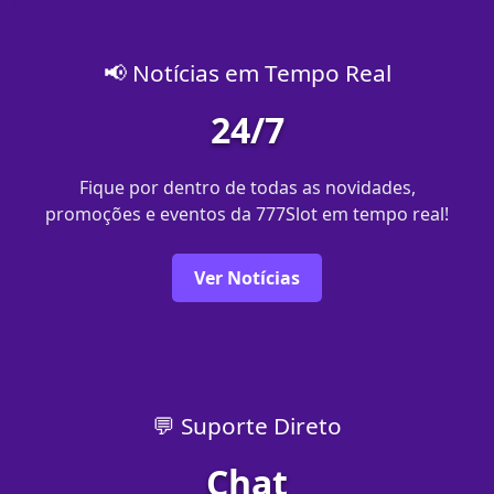
📢 Notícias em Tempo Real
24/7
Fique por dentro de todas as novidades,
promoções e eventos da 777Slot em tempo real!
Ver Notícias
💬 Suporte Direto
Chat