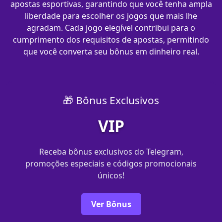
apostas esportivas, garantindo que você tenha ampla
liberdade para escolher os jogos que mais lhe
agradam. Cada jogo elegível contribui para o
cumprimento dos requisitos de apostas, permitindo
que você converta seu bônus em dinheiro real.
🎁 Bônus Exclusivos
VIP
Receba bônus exclusivos do Telegram,
promoções especiais e códigos promocionais
únicos!
Ver Bônus