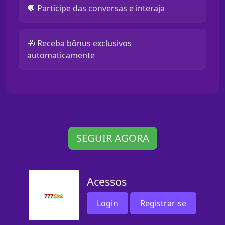
💬 Participe das conversas e interaja
🎁 Receba bônus exclusivos
automaticamente
SEGUIR AGORA
Acessos
Login
Registrar-se