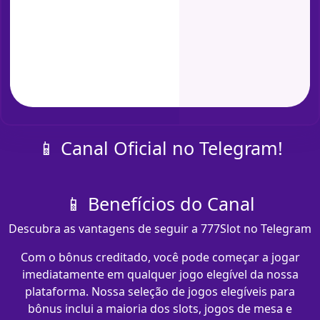
📱 Canal Oficial no Telegram!
📱 Benefícios do Canal
Descubra as vantagens de seguir a 777Slot no Telegram
Com o bônus creditado, você pode começar a jogar
imediatamente em qualquer jogo elegível da nossa
plataforma. Nossa seleção de jogos elegíveis para
bônus inclui a maioria dos slots, jogos de mesa e