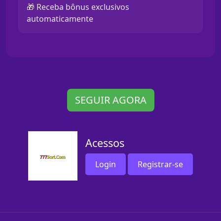
🎁 Receba bônus exclusivos
automaticamente
SEGUIR AGORA
Acessos
Login
Registrar-se