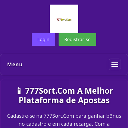
Login
Registrar-se
Menu
📱 777Sort.Com A Melhor
Plataforma de Apostas
Cadastre-se na 777Sort.Com para ganhar bônus
no cadastro e em cada recarga. Com a