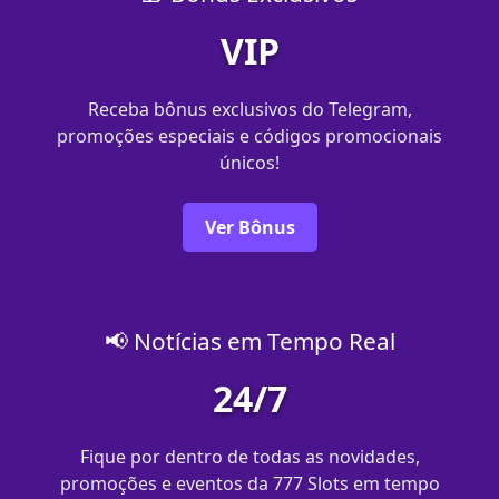
VIP
Receba bônus exclusivos do Telegram,
promoções especiais e códigos promocionais
únicos!
Ver Bônus
📢 Notícias em Tempo Real
24/7
Fique por dentro de todas as novidades,
promoções e eventos da 777 Slots em tempo