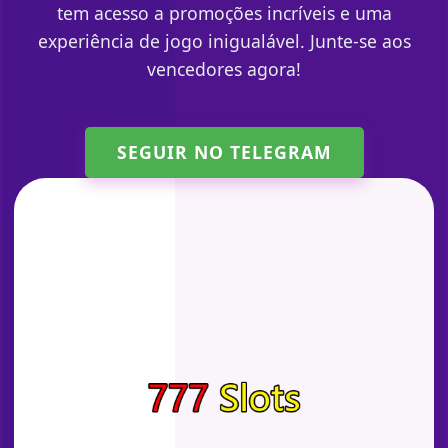
tem acesso a promoções incríveis e uma
experiência de jogo inigualável. Junte-se aos
vencedores agora!
SEGUIR NO TELEGRAM