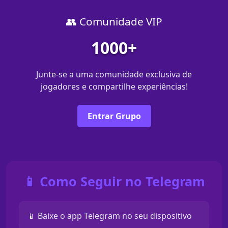
👥 Comunidade VIP
1000+
Junte-se a uma comunidade exclusiva de
jogadores e compartilhe experiências!
Entrar Grupo
📱 Como Seguir no Telegram
📱 Baixe o app Telegram no seu dispositivo