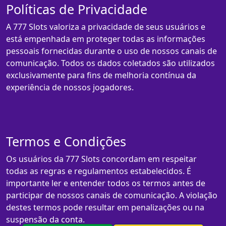
Políticas de Privacidade
A 777 Slots valoriza a privacidade de seus usuários e
está empenhada em proteger todas as informações
pessoais fornecidas durante o uso de nossos canais de
comunicação. Todos os dados coletados são utilizados
exclusivamente para fins de melhoria contínua da
experiência de nossos jogadores.
Termos e Condições
Os usuários da 777 Slots concordam em respeitar
todas as regras e regulamentos estabelecidos. É
importante ler e entender todos os termos antes de
participar de nossos canais de comunicação. A violação
destes termos pode resultar em penalizações ou na
suspensão da conta.