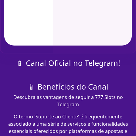
📱 Canal Oficial no Telegram!
📱 Benefícios do Canal
Descubra as vantagens de seguir a 777 Slots no
Telegram
O termo 'Suporte ao Cliente' é frequentemente
associado a uma série de serviços e funcionalidades
essenciais oferecidos por plataformas de apostas e