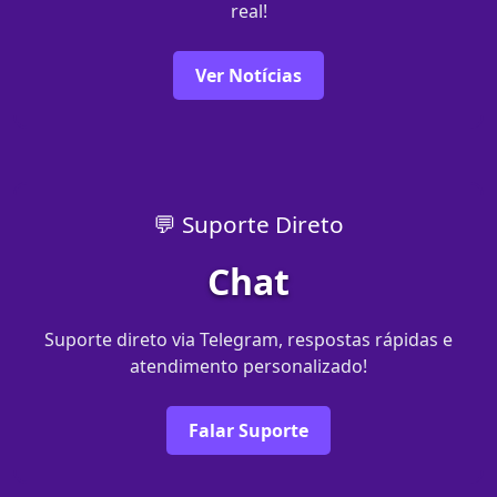
real!
Ver Notícias
💬 Suporte Direto
Chat
Suporte direto via Telegram, respostas rápidas e
atendimento personalizado!
Falar Suporte