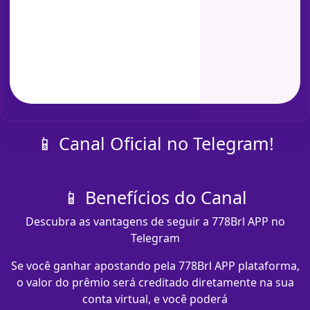
📱 Canal Oficial no Telegram!
📱 Benefícios do Canal
Descubra as vantagens de seguir a 778Brl APP no
Telegram
Se você ganhar apostando pela 778Brl APP plataforma,
o valor do prêmio será creditado diretamente na sua
conta virtual, e você poderá