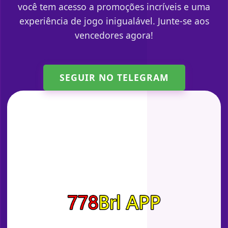
você tem acesso a promoções incríveis e uma
experiência de jogo inigualável. Junte-se aos
vencedores agora!
SEGUIR NO TELEGRAM