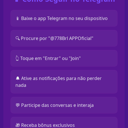
📱 Baixe o app Telegram no seu dispositivo
🔍 Procure por "@778Brl APPOficial"
👆 Toque em "Entrar" ou "Join"
🔔 Ative as notificações para não perder
nada
💬 Participe das conversas e interaja
🎁 Receba bônus exclusivos