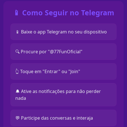
📱 Como Seguir no Telegram
📱 Baixe o app Telegram no seu dispositivo
🔍 Procure por "@77FunOficial"
👆 Toque em "Entrar" ou "Join"
🔔 Ative as notificações para não perder
nada
💬 Participe das conversas e interaja