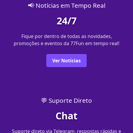
📢 Notícias em Tempo Real
24/7
Fique por dentro de todas as novidades,
promoções e eventos da 77Fun em tempo real!
Ver Notícias
💬 Suporte Direto
Chat
Suporte direto via Telegram, respostas rápidas e