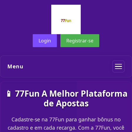
Login
Registrar-se
Menu
📱 77Fun A Melhor Plataforma
de Apostas
Cadastre-se na 77Fun para ganhar bônus no
cadastro e em cada recarga. Com a 77Fun, você