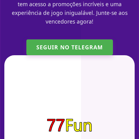
tem acesso a promoções incríveis e uma
experiência de jogo inigualável. Junte-se aos
vencedores agora!
SEGUIR NO TELEGRAM