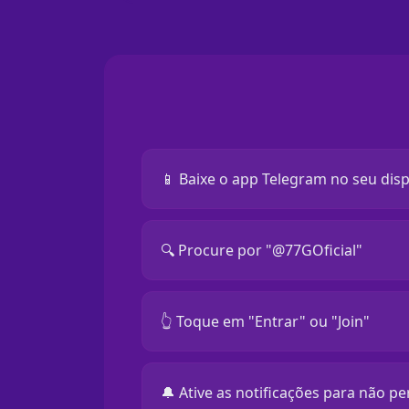
📱 Baixe o app Telegram no seu disp
🔍 Procure por "@77GOficial"
👆 Toque em "Entrar" ou "Join"
🔔 Ative as notificações para não p