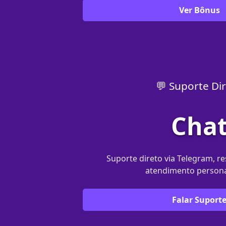
Ver Bônus
💬 Suporte Di
Cha
Suporte direto via Telegram, r
atendimento persona
Falar Suport