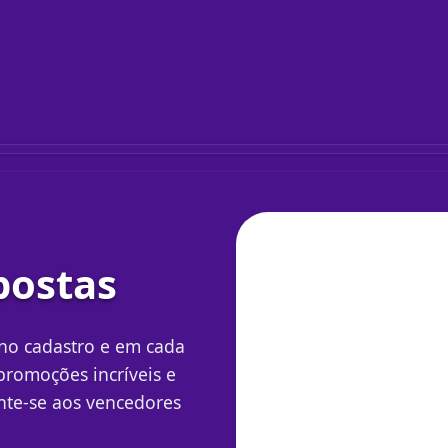
postas
no cadastro e em cada
promoções incríveis e
unte-se aos vencedores