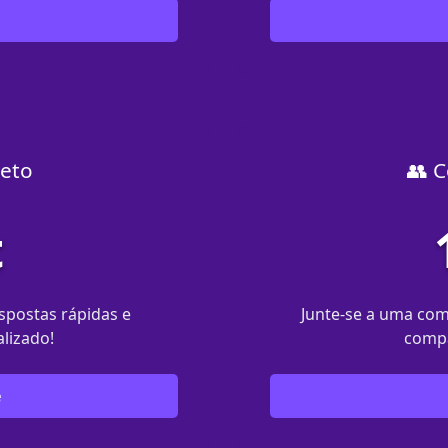
reto
👥 
t
espostas rápidas e
Junte-se a uma com
lizado!
compa
e