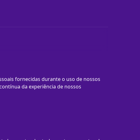
ssoais fornecidas durante o uso de nossos
 contínua da experiência de nossos