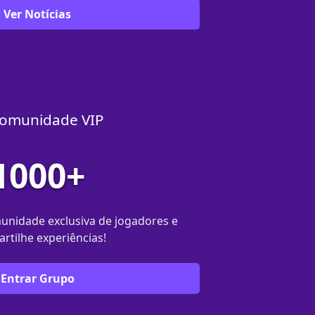
Ver Notícias
Comunidade VIP
1000+
unidade exclusiva de jogadores e
rtilhe experiências!
Entrar Grupo