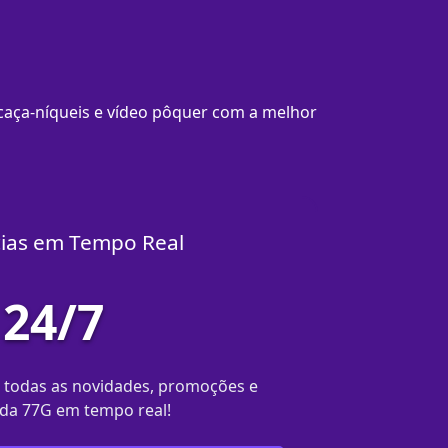
, caça-níqueis e vídeo pôquer com a melhor
cias em Tempo Real
24/7
e todas as novidades, promoções e
 da 77G em tempo real!