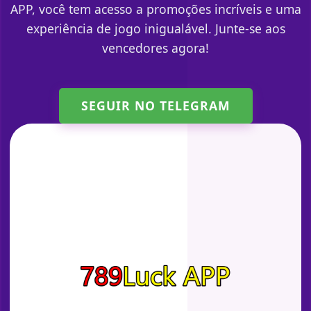
APP, você tem acesso a promoções incríveis e uma
experiência de jogo inigualável. Junte-se aos
vencedores agora!
SEGUIR NO TELEGRAM