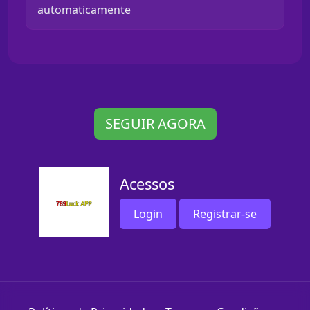
automaticamente
SEGUIR AGORA
Acessos
Login
Registrar-se