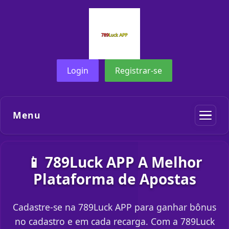
Login
Registrar-se
Menu
📱 789Luck APP A Melhor
Plataforma de Apostas
Cadastre-se na 789Luck APP para ganhar bônus
no cadastro e em cada recarga. Com a 789Luck