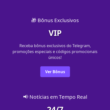
🎁 Bônus Exclusivos
VIP
Receba bônus exclusivos do Telegram,
promoções especiais e códigos promocionais
únicos!
Ver Bônus
📢 Notícias em Tempo Real
24/7