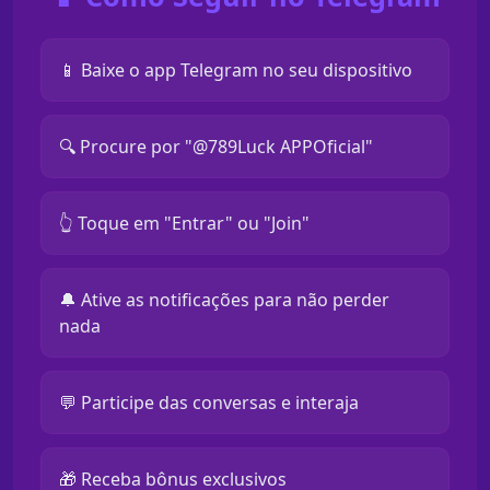
📱 Baixe o app Telegram no seu dispositivo
🔍 Procure por "@789Luck APPOficial"
👆 Toque em "Entrar" ou "Join"
🔔 Ative as notificações para não perder
nada
💬 Participe das conversas e interaja
🎁 Receba bônus exclusivos