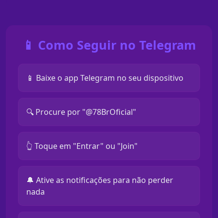
📱 Como Seguir no Telegram
📱 Baixe o app Telegram no seu dispositivo
🔍 Procure por "@78BrOficial"
👆 Toque em "Entrar" ou "Join"
🔔 Ative as notificações para não perder
nada