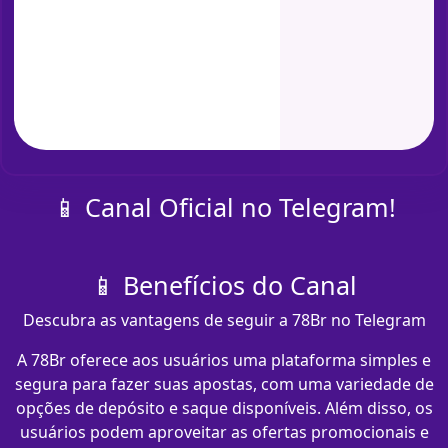
📱 Canal Oficial no Telegram!
📱 Benefícios do Canal
Descubra as vantagens de seguir a 78Br no Telegram
A 78Br oferece aos usuários uma plataforma simples e
segura para fazer suas apostas, com uma variedade de
opções de depósito e saque disponíveis. Além disso, os
usuários podem aproveitar as ofertas promocionais e