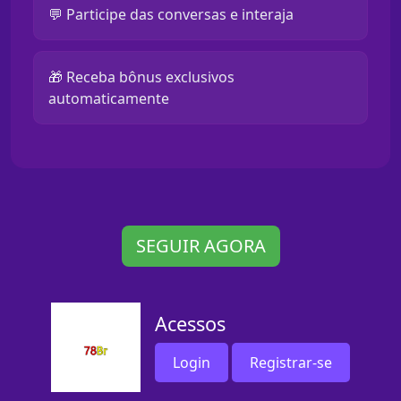
💬 Participe das conversas e interaja
🎁 Receba bônus exclusivos
automaticamente
SEGUIR AGORA
Acessos
Login
Registrar-se