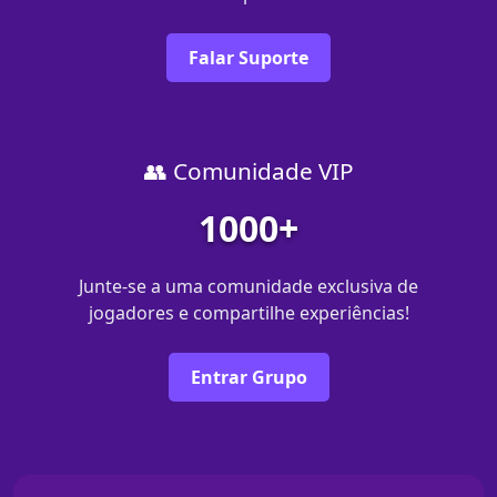
Falar Suporte
👥 Comunidade VIP
1000+
Junte-se a uma comunidade exclusiva de
jogadores e compartilhe experiências!
Entrar Grupo