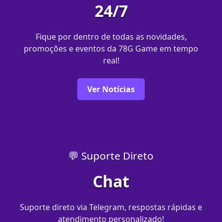
24/7
Fique por dentro de todas as novidades,
promoções e eventos da 78G Game em tempo
real!
Ver Notícias
💬 Suporte Direto
Chat
Suporte direto via Telegram, respostas rápidas e
atendimento personalizado!