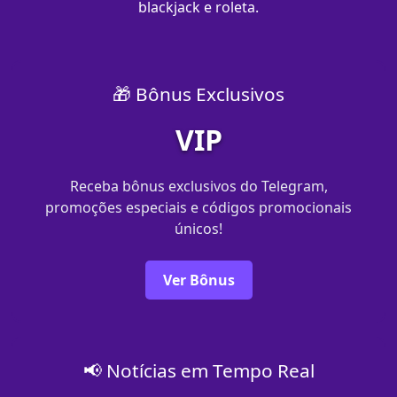
blackjack e roleta.
🎁 Bônus Exclusivos
VIP
Receba bônus exclusivos do Telegram,
promoções especiais e códigos promocionais
únicos!
Ver Bônus
📢 Notícias em Tempo Real