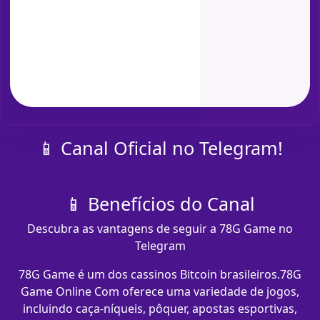
📱 Canal Oficial no Telegram!
📱 Benefícios do Canal
Descubra as vantagens de seguir a 78G Game no
Telegram
78G Game é um dos cassinos Bitcoin brasileiros.78G
Game Online Com oferece uma variedade de jogos,
incluindo caça-níqueis, pôquer, apostas esportivas,