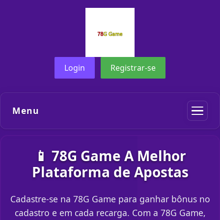
Login
Registrar-se
Menu
📱 78G Game A Melhor
Plataforma de Apostas
Cadastre-se na 78G Game para ganhar bônus no
cadastro e em cada recarga. Com a 78G Game,