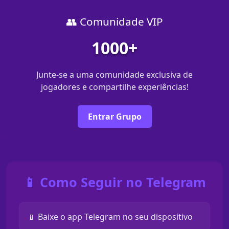
👥 Comunidade VIP
1000+
Junte-se a uma comunidade exclusiva de
jogadores e compartilhe experiências!
Entrar Grupo
📱 Como Seguir no Telegram
📱 Baixe o app Telegram no seu dispositivo