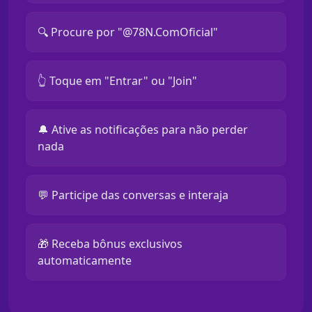
🔍 Procure por "@78N.ComOficial"
👆 Toque em "Entrar" ou "Join"
🔔 Ative as notificações para não perder
nada
💬 Participe das conversas e interaja
🎁 Receba bônus exclusivos
automaticamente