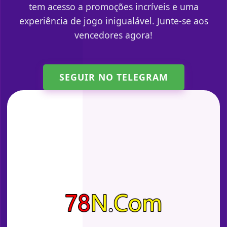
tem acesso a promoções incríveis e uma
experiência de jogo inigualável. Junte-se aos
vencedores agora!
SEGUIR NO TELEGRAM