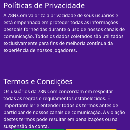
Políticas de Privacidade
A 78N.Com valoriza a privacidade de seus usuários e
está empenhada em proteger todas as informações
pessoais fornecidas durante o uso de nossos canais de
comunicação. Todos os dados coletados são utilizados
exclusivamente para fins de melhoria contínua da
experiência de nossos jogadores.
Termos e Condições
Os usuários da 78N.Com concordam em respeitar
todas as regras e regulamentos estabelecidos. É
importante ler e entender todos os termos antes de
participar de nossos canais de comunicação. A violação
destes termos pode resultar em penalizações ou na
suspensão da conta.