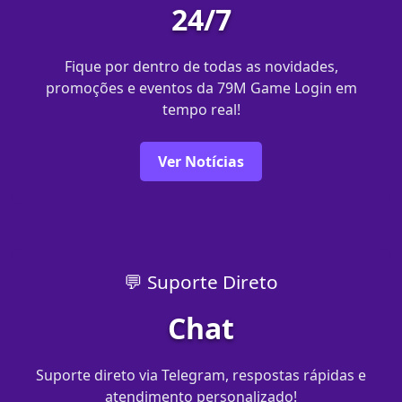
24/7
Fique por dentro de todas as novidades,
promoções e eventos da 79M Game Login em
tempo real!
Ver Notícias
💬 Suporte Direto
Chat
Suporte direto via Telegram, respostas rápidas e
atendimento personalizado!