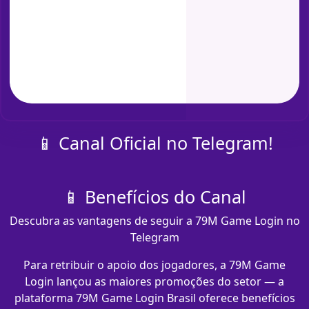
📱 Canal Oficial no Telegram!
📱 Benefícios do Canal
Descubra as vantagens de seguir a 79M Game Login no
Telegram
Para retribuir o apoio dos jogadores, a 79M Game
Login lançou as maiores promoções do setor — a
plataforma 79M Game Login Brasil oferece benefícios