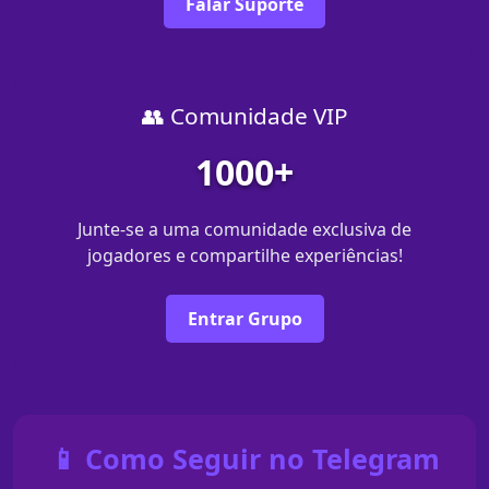
Falar Suporte
👥 Comunidade VIP
1000+
Junte-se a uma comunidade exclusiva de
jogadores e compartilhe experiências!
Entrar Grupo
📱 Como Seguir no Telegram