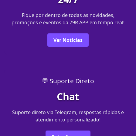
Fique por dentro de todas as novidades,
promoções e eventos da 79R APP em tempo real!
Ver Notícias
💬 Suporte Direto
Chat
Suporte direto via Telegram, respostas rápidas e
atendimento personalizado!