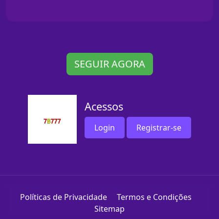
SEGUIR AGORA
Acessos
Login
Registrar-se
Políticas de Privacidade
Termos e Condições
Sitemap