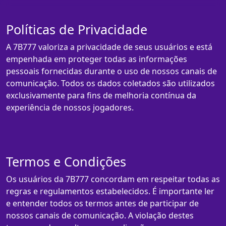
Políticas de Privacidade
A 7B777 valoriza a privacidade de seus usuários e está
empenhada em proteger todas as informações
pessoais fornecidas durante o uso de nossos canais de
comunicação. Todos os dados coletados são utilizados
exclusivamente para fins de melhoria contínua da
experiência de nossos jogadores.
Termos e Condições
Os usuários da 7B777 concordam em respeitar todas as
regras e regulamentos estabelecidos. É importante ler
e entender todos os termos antes de participar de
nossos canais de comunicação. A violação destes