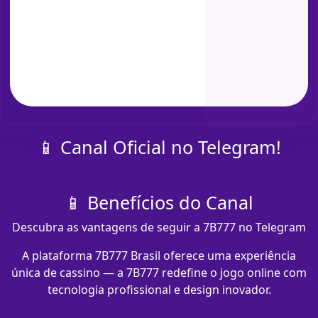
📱 Canal Oficial no Telegram!
📱 Benefícios do Canal
Descubra as vantagens de seguir a 7B777 no Telegram
A plataforma 7B777 Brasil oferece uma experiência
única de cassino — a 7B777 redefine o jogo online com
tecnologia profissional e design inovador.