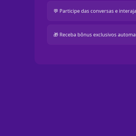
💬 Participe das conversas e interaj
🎁 Receba bônus exclusivos autom