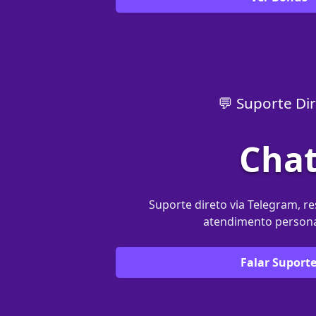
💬 Suporte Di
Cha
Suporte direto via Telegram, r
atendimento persona
Falar Suport