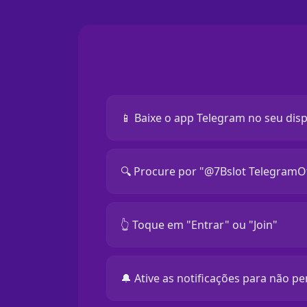
📱 Baixe o app Telegram no seu disp
🔍 Procure por "@7Bslot TelegramOf
👆 Toque em "Entrar" ou "Join"
🔔 Ative as notificações para não p