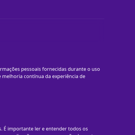
formações pessoais fornecidas durante o uso
e melhoria contínua da experiência de
 É importante ler e entender todos os