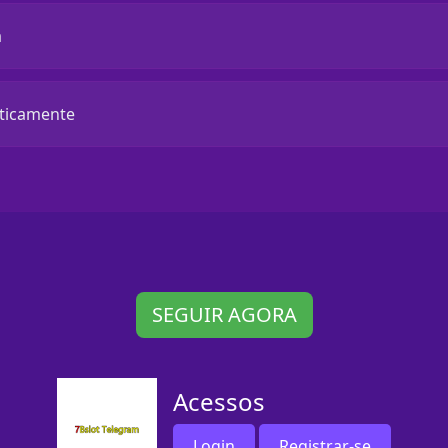
a
aticamente
SEGUIR AGORA
Acessos
Login
Registrar-se