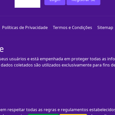
Políticas de Privacidade
Termos e Condições
Sitemap
de
e seus usuários e está empenhada em proteger todas as in
dados coletados são utilizados exclusivamente para fins d
m respeitar todas as regras e regulamentos estabelecidos.