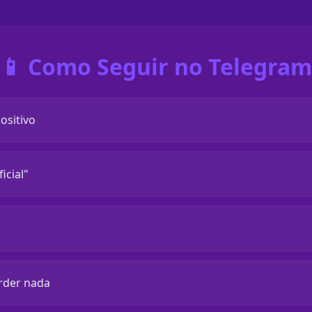
📱 Como Seguir no Telegram
ositivo
icial"
erder nada