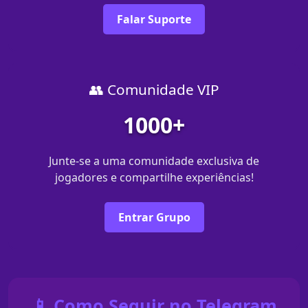
Falar Suporte
👥 Comunidade VIP
1000+
Junte-se a uma comunidade exclusiva de
jogadores e compartilhe experiências!
Entrar Grupo
📱 Como Seguir no Telegram