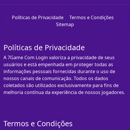
Políticas de Privacidade
Termos e Condições
Sitemap
Políticas de Privacidade
A 7Game Com Login valoriza a privacidade de seus
usuários e está empenhada em proteger todas as
informações pessoais fornecidas durante o uso de
nossos canais de comunicação. Todos os dados
coletados são utilizados exclusivamente para fins de
melhoria contínua da experiência de nossos jogadores.
Termos e Condições