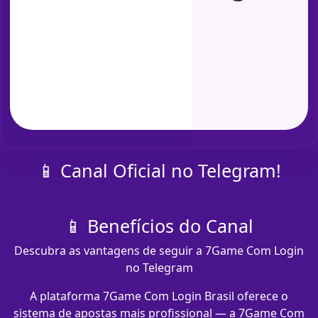
📱 Canal Oficial no Telegram!
📱 Benefícios do Canal
Descubra as vantagens de seguir a 7Game Com Login
no Telegram
A plataforma 7Game Com Login Brasil oferece o
sistema de apostas mais profissional — a 7Game Com