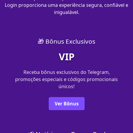
Login proporciona uma experiência segura, confiável e
inigualável.
🎁 Bônus Exclusivos
VIP
Receba bônus exclusivos do Telegram,
promoções especiais e códigos promocionais
únicos!
Ver Bônus