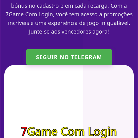
bônus no cadastro e em cada recarga. Com a
7Game Com Login, você tem acesso a promoções
incríveis e uma experiência de jogo inigualável.
Junte-se aos vencedores agora!
SEGUIR NO TELEGRAM