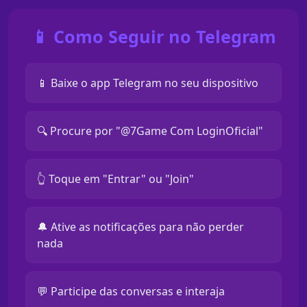
📱 Como Seguir no Telegram
📱 Baixe o app Telegram no seu dispositivo
🔍 Procure por "@7Game Com LoginOficial"
👆 Toque em "Entrar" ou "Join"
🔔 Ative as notificações para não perder
nada
💬 Participe das conversas e interaja