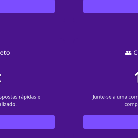
reto
👥 
t
espostas rápidas e
Junte-se a uma com
lizado!
compa
e