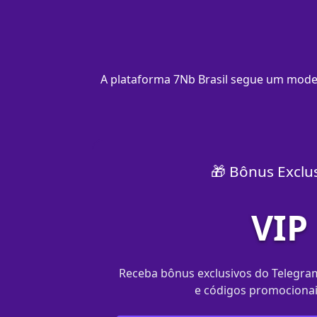
A plataforma 7Nb Brasil segue um model
🎁 Bônus Exclu
VIP
Receba bônus exclusivos do Telegra
e códigos promocionai