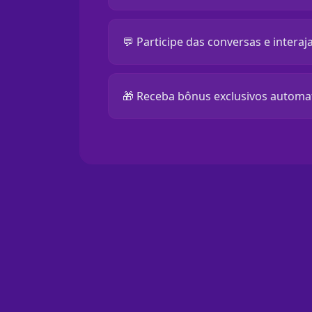
💬 Participe das conversas e interaj
🎁 Receba bônus exclusivos autom