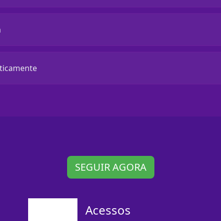
a
aticamente
SEGUIR AGORA
Acessos