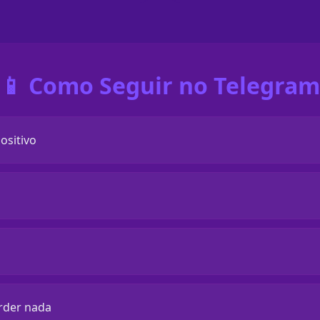
📱 Como Seguir no Telegram
ositivo
erder nada