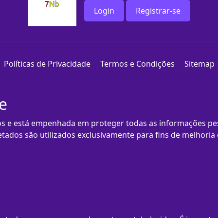
Login
Registrar-se
Políticas de Privacidade
Termos e Condições
Sitemap
de
ios e está empenhada em proteger todas as informações pe
tados são utilizados exclusivamente para fins de melhoria