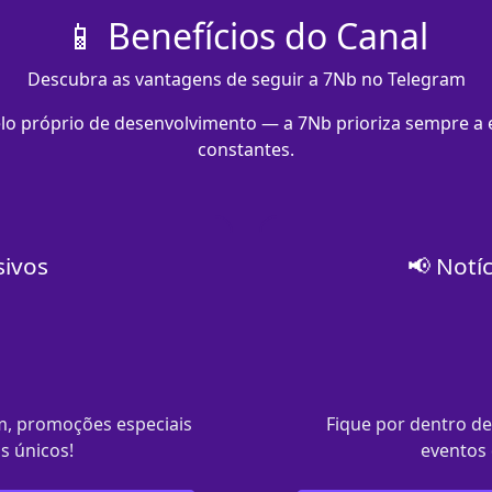
📱 Benefícios do Canal
Descubra as vantagens de seguir a 7Nb no Telegram
o próprio de desenvolvimento — a 7Nb prioriza sempre a 
constantes.
sivos
📢 Notí
m, promoções especiais
Fique por dentro d
s únicos!
eventos 