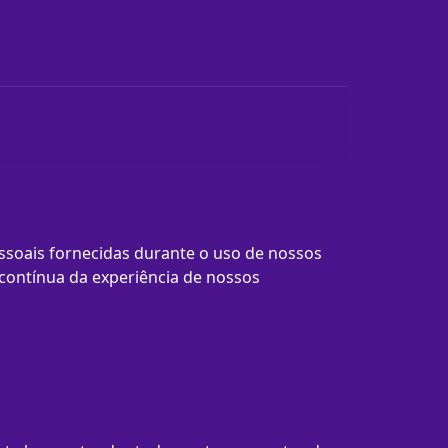
ssoais fornecidas durante o uso de nossos
 contínua da experiência de nossos