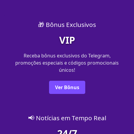
🎁 Bônus Exclusivos
VIP
Receba bônus exclusivos do Telegram,
promoções especiais e códigos promocionais
únicos!
Ver Bônus
📢 Notícias em Tempo Real
24/7