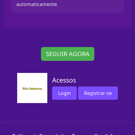
automaticamente
SEGUIR AGORA
Acessos
Login
Registrar-se