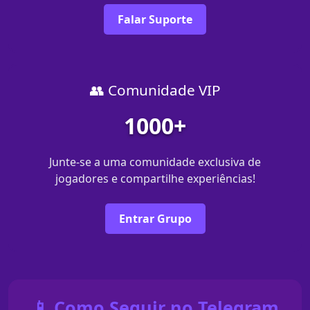
Falar Suporte
👥 Comunidade VIP
1000+
Junte-se a uma comunidade exclusiva de
jogadores e compartilhe experiências!
Entrar Grupo
📱 Como Seguir no Telegram