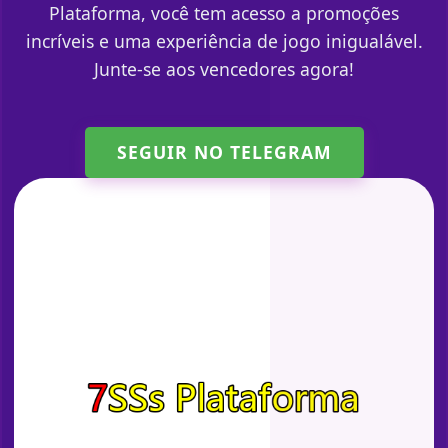
Plataforma, você tem acesso a promoções
incríveis e uma experiência de jogo inigualável.
Junte-se aos vencedores agora!
SEGUIR NO TELEGRAM