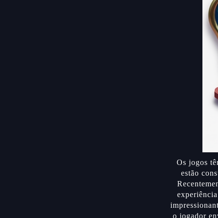
Os jogos tê
estão cons
Recentemen
experiência
impressionant
o jogador en