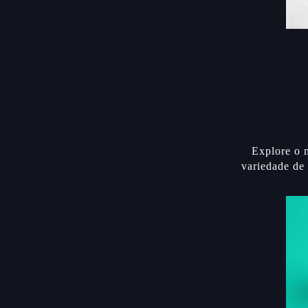
Explore o 
variedade de 