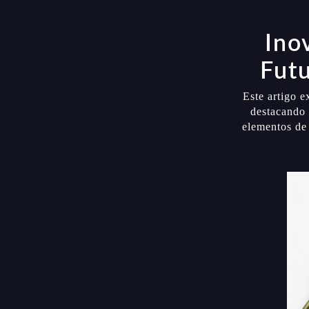
Ino
Futu
Este artigo e
destacando 
elementos de